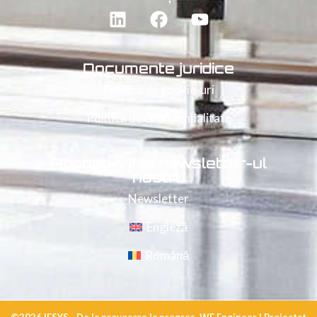
Documente juridice
Politica de cookie-uri
Politica de confidențialitate
Abonați-vă la newsletter-ul
nostru
Newsletter
Engleză
Română
©2026
IESYS - De la provocare la progres. WE Engineer |
Proiectat