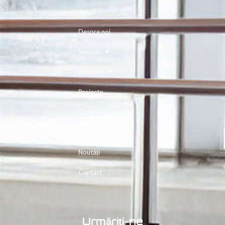
Acasă
Despre noi
Servicii
Industrii
Proiecte
Cariere
Resurse
Noutăți
Contact
Urmăriți-ne