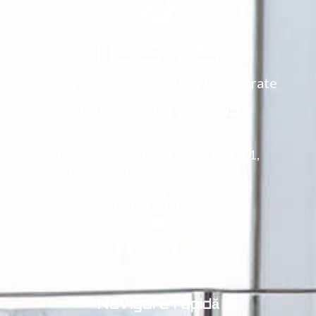
IESYS - sisteme de inginerie integrate
De la provocare la progres.
WE Engineer.
Calea Floreasca nr. 55, etaj 2, Sector 1,
București, Clădirea Grand Offices
+40 37 407 0281
contact@iesysgroup.com
Navigare rapidă