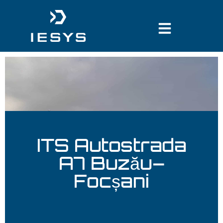
conținut
ITS Autostrada
A7 Buzău–
Focșani