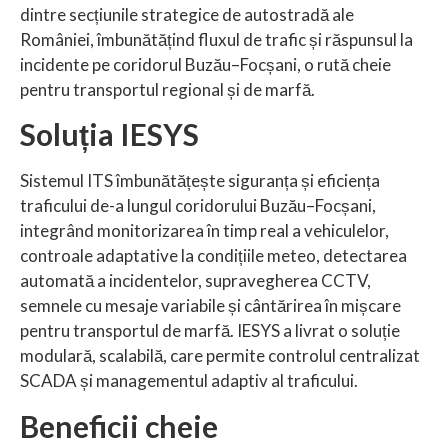
dintre secțiunile strategice de autostradă ale
României, îmbunătățind fluxul de trafic și răspunsul la
incidente pe coridorul Buzău–Focșani, o rută cheie
pentru transportul regional și de marfă.
Soluția IESYS
Sistemul ITS îmbunătățește siguranța și eficiența
traficului de-a lungul coridorului Buzău–Focșani,
integrând monitorizarea în timp real a vehiculelor,
controale adaptative la condițiile meteo, detectarea
automată a incidentelor, supravegherea CCTV,
semnele cu mesaje variabile și cântărirea în mișcare
pentru transportul de marfă. IESYS a livrat o soluție
modulară, scalabilă, care permite controlul centralizat
SCADA și managementul adaptiv al traficului.
Beneficii cheie