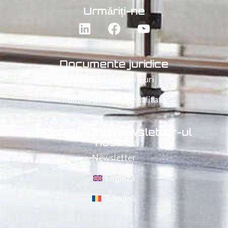
Urmăriți-ne
Documente juridice
Politica de cookie-uri
Politica de confidențialitate
Abonați-vă la newsletter-ul
nostru
Newsletter
Engleză
Română