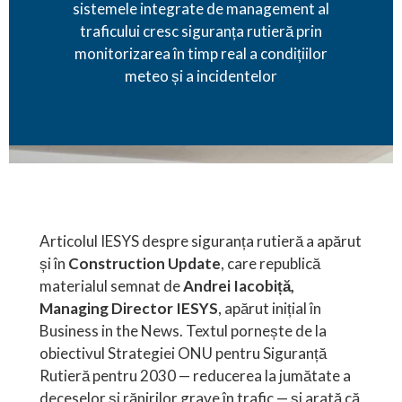
sistemele integrate de management al
traficului cresc siguranța rutieră prin
monitorizarea în timp real a condițiilor
meteo și a incidentelor
Articolul IESYS despre siguranța rutieră a apărut
și în
Construction Update
, care republică
materialul semnat de
Andrei Iacobiță,
Managing Director IESYS
, apărut inițial în
Business in the News. Textul pornește de la
obiectivul Strategiei ONU pentru Siguranță
Rutieră pentru 2030 — reducerea la jumătate a
deceselor și rănirilor grave în trafic — și arată că