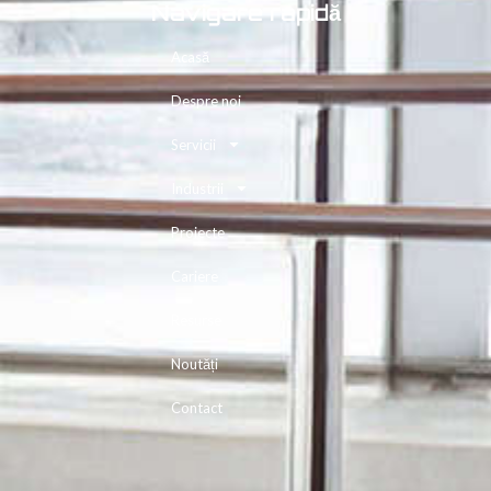
Navigare rapidă
Acasă
Despre noi
Servicii
Industrii
Proiecte
Cariere
Resurse
Noutăți
Contact