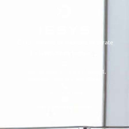
IESYS - sisteme de inginerie integrate
De la provocare la progres.
WE Engineer.
Calea Floreasca nr. 55, etaj 2, Sector 1,
București, Clădirea Grand Offices
+40 37 407 0281
contact@iesysgroup.com