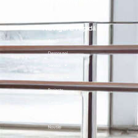
contact@iesysgroup.com
Navigare rapidă
Acasă
Despre noi
Servicii
Industrii
Proiecte
Cariere
Resurse
Noutăți