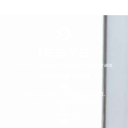
IESYS - sisteme de inginerie integrate
De la provocare la progres.
WE Engineer.
Calea Floreasca nr. 55, etaj 2, Sector 1,
București, Clădirea Grand Offices
+40 37 407 0281