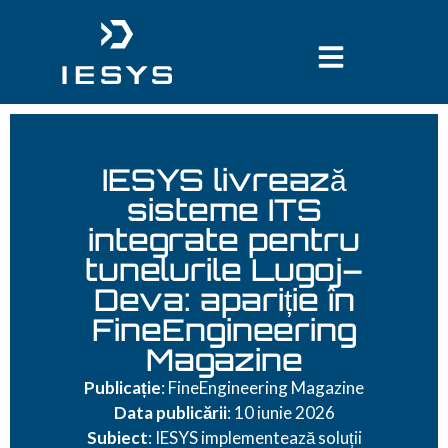
conținut
IESYS livrează
sisteme ITS
integrate pentru
tunelurile Lugoj–
Deva: apariție în
FineEngineering
Magazine
Publicație
: FineEngineering Magazine
Data publicării
: 10 iunie 2026
Subiect
: IESYS implementează soluții