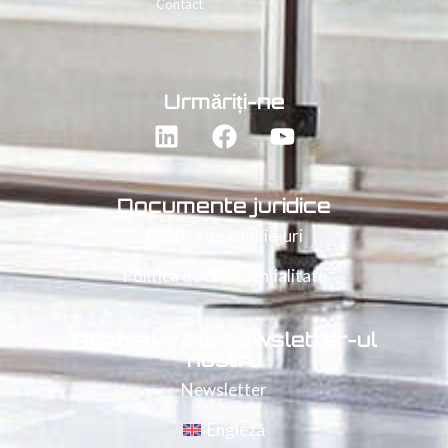
Contact
Urmăriți-ne
Documente juridice
Politica de cookie-uri
Politica de confidențialitate
Abonați-vă la newsletter-ul
nostru
Newsletter
Engleză