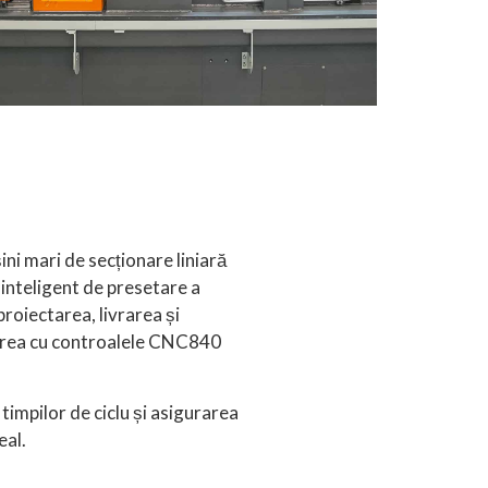
ni mari de secționare liniară
 inteligent de presetare a
roiectarea, livrarea și
rarea cu controalele CNC840
 timpilor de ciclu și asigurarea
eal.