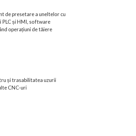
nt de presetare a uneltelor cu
ri PLC și HMI, software
ând operațiuni de tăiere
u și trasabilitatea uzurii
ulte CNC-uri