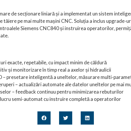
re de secționare liniară și a implementat un sistem intelige
e tăiere pe mai multe mașini CNC. Soluția a inclus upgrade-u
ontroalele Siemens CNC840 și instruirea operatorilor, permiț
zate.
turi exacte, repetabile, cu impact minim de căldură
iv și monitorizare în timp real a axelor și hidraulicii
 – presetare inteligentă a uneltelor, măsurare multi-parametr
ruperi – actualizări automate ale datelor uneltelor pe mai m
eselor – feedback continuu pentru minimizarea rebuturilor
e lucru semi-automat cu instruire completă a operatorilor