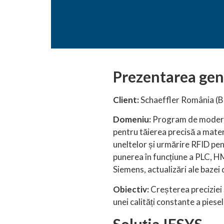
Prezentarea gene
Client:
Schaeffler România (
Domeniu:
Program de moderniz
pentru tăierea precisă a materi
uneltelor și urmărire RFID pen
punerea în funcțiune a PLC, H
Siemens, actualizări ale bazei
Obiectiv:
Creșterea preciziei ș
unei calități constante a piese