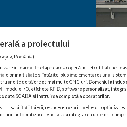
rală a proiectului
Brașov, România)
are în mai multe etape care acoperă un retrofit al unei mași
alelor înalt aliate și întărite, plus implementarea unui sistem
tru unelte de tăiere pe mai multe CNC-uri. Domeniul a inclus p
MI, module I/O, etichete RFID, software personalizat, integ
 de date SCADA și instruirea completă a operatorilor.
i trasabilității tăierii, reducerea uzurii uneltelor, optimizarea
lor prin automatizare avansată și integrarea datelor în timp r