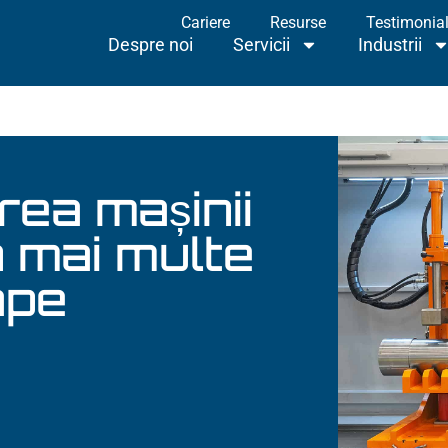
Cariere
Resurse
Testimonia
Despre noi
Servicii
Industrii
Proiec
Despre noi
Servicii
Industrii
ea mașinii
n mai multe
ape