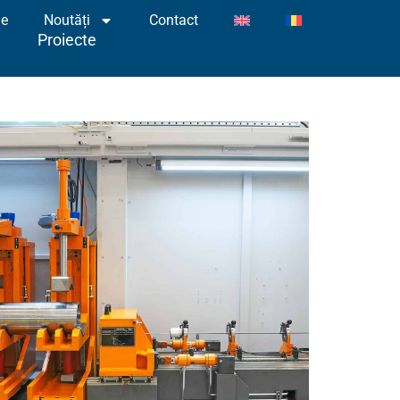
le
Noutăți
Contact
te
Proiecte