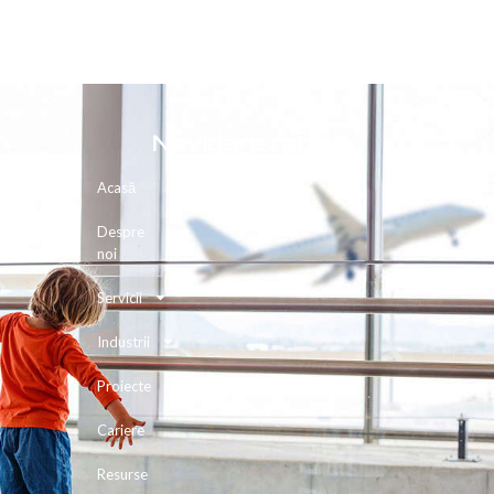
Navigare rapidă
Acasă
Despre
noi
Servicii
Industrii
Proiecte
Cariere
Resurse