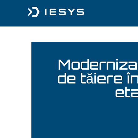
conținut
Modernizar
de tăiere î
et