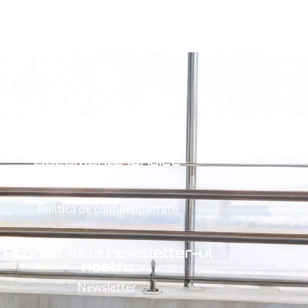
Urmăriți-ne
Documente juridice
Politica de cookie-uri
Politica de confidențialitate
Abonați-vă la newsletter-ul
nostru
Newsletter