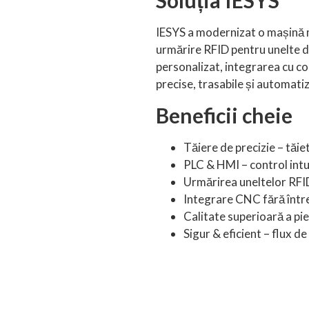
Soluția IESYS
IESYS a modernizat o mașină ma
urmărire RFID pentru unelte d
personalizat, integrarea cu c
precise, trasabile și automati
Beneficii cheie
Tăiere de precizie – tăie
PLC & HMI – control intuit
Urmărirea uneltelor RFID
Integrare CNC fără între
Calitate superioară a pi
Sigur & eficient – flux d