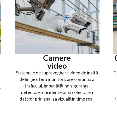
Camere
video
Sistemele de supraveghere video de înaltă
C
definiție oferă monitorizare continuă a
traficului, îmbunătățind siguranța,
e
detectarea incidentelor și colectarea
datelor prin analiza vizuală în timp real.
r