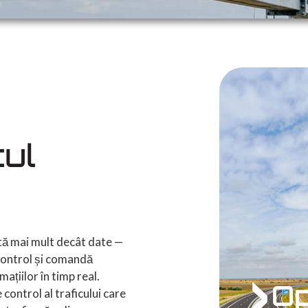
ul
ită mai mult decât date —
 control și comandă
ațiilor în timp real.
Op
 control al traficului care