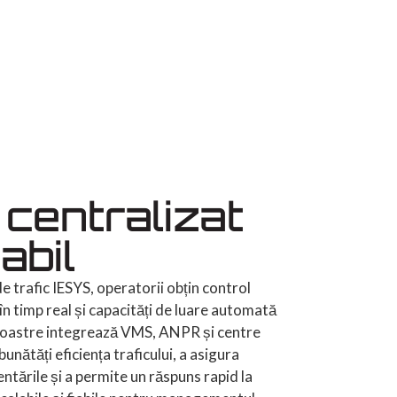
 centralizat
nabil
e trafic IESYS, operatorii obțin control
în timp real și capacități de luare automată
 noastre integrează VMS, ANPR și centre
unătăți eficiența traficului, a asigura
tările și a permite un răspuns rapid la