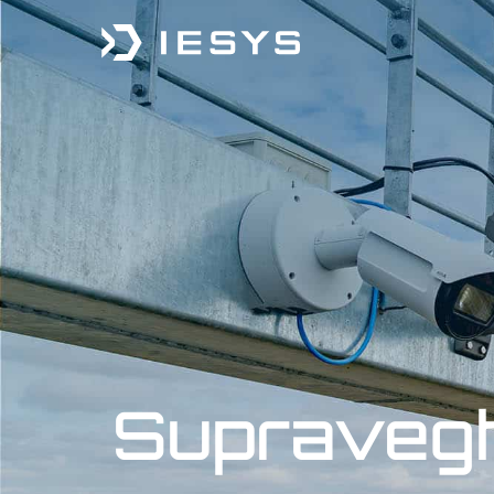
conținut
Supravegh