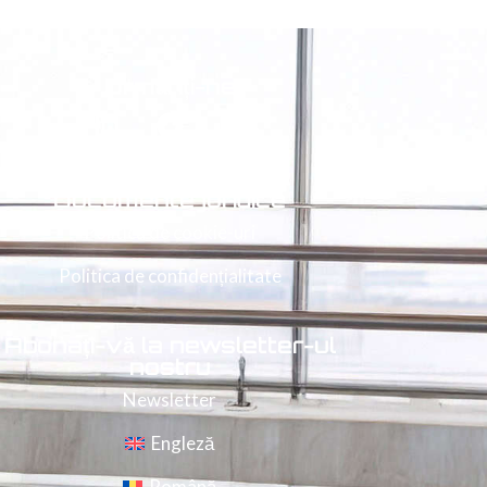
Urmăriți-ne
Documente juridice
Politica de cookie-uri
Politica de confidențialitate
Abonați-vă la newsletter-ul
nostru
Newsletter
Engleză
Română