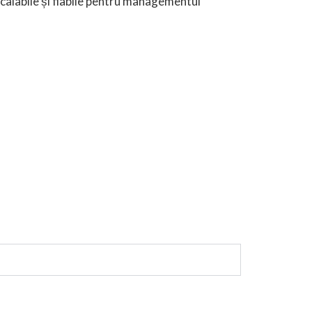
 scalabile și fiabile pentru managementul