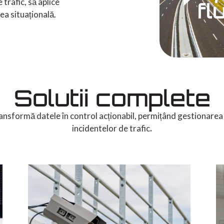
 trafic, să aplice
fl
ea situațională.
Solutii complete
ransformă datele în control acționabil, permițând gestionarea 
incidentelor de trafic
.