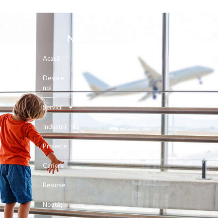
Navigare rapidă
Acasă
Despre
noi
Servicii
Industrii
Proiecte
Cariere
Resurse
Noutăți