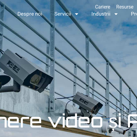
Cariere
Resurse
Despre noi
Servicii
Industrii
Pr
Despre noi
Servicii
Industrii
Proiecte
ere video și