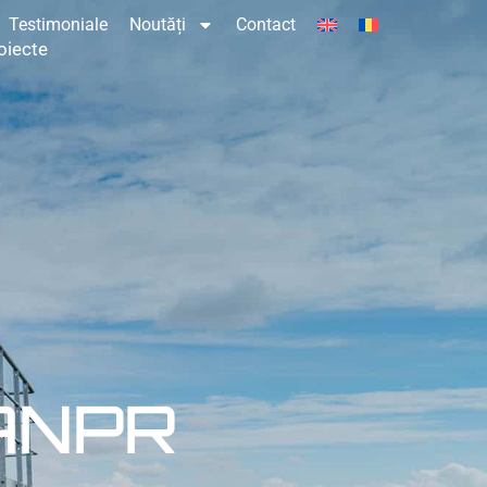
Testimoniale
Noutăți
Contact
oiecte
 ANPR